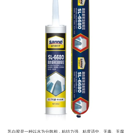
乳白胶是一种以水为分散相，粘结力强、粘度适中、无毒、无腐