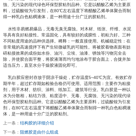
蚀、无污染的现代绿色环保型胶粘剂品种。它是以醋酸乙烯为主要原
料，过硫酸铵为引发剂，在80℃左右温度下将醋酸乙烯单体聚合而制
得一种乳白色粘稠液体，是一种用途十分广泛的胶粘剂。
水性非易燃易爆品，无毒无臭无腐蚀。对木材、纸张、纤维、水泥
等具有良好粘接性。常温固化，具有较好的成膜性，初粘力好。三种
不同粘度用途的品种供选择。稀释：一般直接使用。机械稳定性：在
非常规的高速搅拌下有产生轻微破乳的可能性。将被胶着物表面有妨
碍粘接效果的成份如水份、油污、尘埃、油漆、锈蚀等污物完全去
除，并使胶合面平整，将胶液薄而均匀地涂布于胶合面上，合拢并加
适当压力，直至水分干燥胶液固化即可。
乳白胶应密封存放于阴凉干燥处，贮存温度5~40℃为宜。有效贮存
期半年，超过贮存期如检验合格仍可使用。适用范围：主要作为粘接
剂，用于木材、纺织、涂料、纸加工、建筑等行业。乳白胶是一种以
水为分散相，粘结力强、粘度适中、无毒、无腐蚀、无污染的现代绿
色环保型胶粘剂品种。它是以醋酸乙烯为主要原料，过硫酸铵为引发
剂，在80℃左右温度下将醋酸乙烯单体聚合而制得一种乳白色粘稠液
体，是一种用途十分广泛的胶粘剂。
上一条：
结构胶的详细介绍
下一条：
阻燃胶是由什么组成